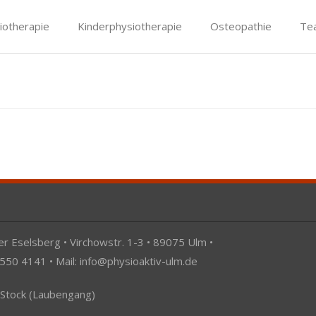
iotherapie
Kinderphysiotherapie
Osteopathie
Te
r Eselsberg • Virchowstr. 1-3 • 89075 Ulm •
 550 4141 • Mail:
info@physioaktiv-ulm.de
 Stock (Laubengang)