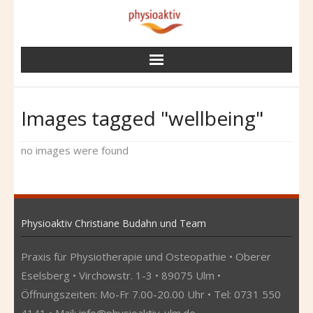
Skip
to
content
Images tagged "wellbeing"
no images were found
Physioaktiv Christiane Budahn und Team
Praxis für Physiotherapie und Osteopathie • Oberer
Eselsberg • Virchowstr. 1-3 • 89075 Ulm •
Öffnungszeiten: Mo-Fr 7.00-20.00 Uhr • Tel: 0731 550
4141 • Mail:
info@physioaktiv-ulm.de