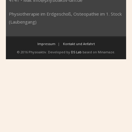
Physiotherapie im Erdgeschoß, Osteopathie im 1. Stock
(Laubengang)
Impressum
Kontakt und Anfahrt
© 2016 Physioaktiv. Developed by
DS Lab
based on Minamaze.