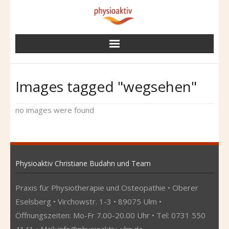
Skip
to
content
Images tagged "wegsehen"
no images were found
Physioaktiv Christiane Budahn und Team
Praxis für Physiotherapie und Osteopathie • Oberer
Eselsberg • Virchowstr. 1-3 • 89075 Ulm •
Öffnungszeiten: Mo-Fr 7.00-20.00 Uhr • Tel: 0731 550
4141 • Mail:
info@physioaktiv-ulm.de