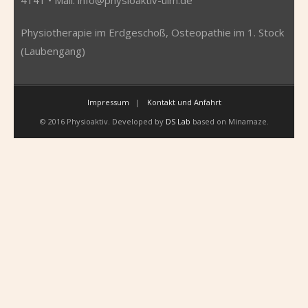
Physiotherapie im Erdgeschoß, Osteopathie im 1. Stock
(Laubengang)
Impressum
Kontakt und Anfahrt
© 2016 Physioaktiv. Developed by
DS Lab
based on Minamaze.