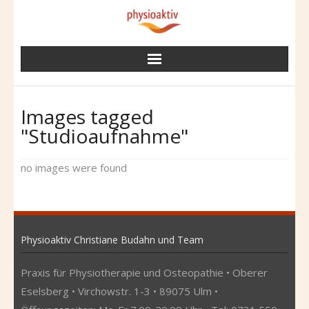
Skip
to
content
Images tagged
"Studioaufnahme"
no images were found
Physioaktiv Christiane Budahn und Team
Praxis für Physiotherapie und Osteopathie • Oberer
Eselsberg • Virchowstr. 1-3 • 89075 Ulm •