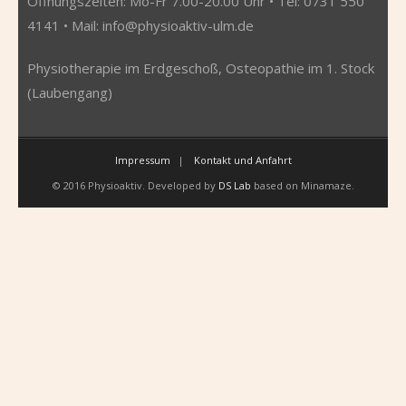
Öffnungszeiten: Mo-Fr 7.00-20.00 Uhr • Tel: 0731 550
4141 • Mail:
info@physioaktiv-ulm.de
Physiotherapie im Erdgeschoß, Osteopathie im 1. Stock
(Laubengang)
Impressum
Kontakt und Anfahrt
© 2016 Physioaktiv. Developed by
DS Lab
based on Minamaze.