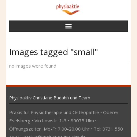
Skip
to
content
Images tagged "small"
no images were found
Physioaktiv Christiane Budahn und Team
Praxis für Physiotherapie und Osteopathie • Oberer
Eselsberg • Virchowstr. 1-3 • 89075 Ulm •
Öffnungszeiten: Mo-Fr 7.00-20.00 Uhr • Tel: 0731 550
4141 • Mail:
info@physioaktiv-ulm.de