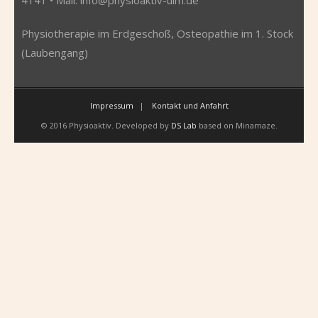
Physiotherapie im Erdgeschoß, Osteopathie im 1. Stock
(Laubengang)
Impressum
Kontakt und Anfahrt
© 2016 Physioaktiv. Developed by
DS Lab
based on Minamaze.