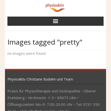
Skip
to
content
Images tagged "pretty"
no images were found
Physioaktiv Christiane Budahn und Team
Praxis für Physiotherapie und Osteopathie • Oberer
Eselsberg • Virchowstr. 1-3 • 89075 Ulm •
Öffnungszeiten: Mo-Fr 7.00-20.00 Uhr • Tel: 0731 550
4141 • Mail:
info@physioaktiv-ulm.de