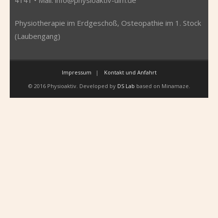
Physiotherapie im Erdgeschoß, Osteopathie im 1. Stock
(Laubengang)
Impressum
Kontakt und Anfahrt
© 2016 Physioaktiv. Developed by
DS Lab
based on Minamaze.