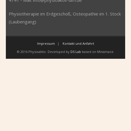
Physiotherapie im Erdgeschoß, Osteopathie im 1. Stock
(Laubengang)
Impressum
Kontakt und Anfahrt
© 2016 Physioaktiv. Developed by
DS Lab
based on Minamaze.