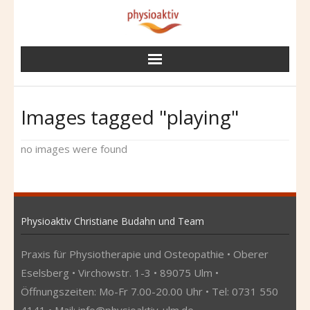
Skip
to
content
Images tagged "playing"
no images were found
Physioaktiv Christiane Budahn und Team
Praxis für Physiotherapie und Osteopathie • Oberer
Eselsberg • Virchowstr. 1-3 • 89075 Ulm •
Öffnungszeiten: Mo-Fr 7.00-20.00 Uhr • Tel: 0731 550
4141 • Mail:
info@physioaktiv-ulm.de