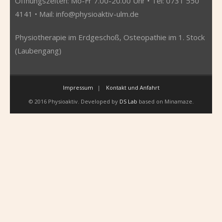
Öffnungszeiten: Mo-Fr 7.00-20.00 Uhr • Tel: 0731 550
4141 • Mail:
info@physioaktiv-ulm.de
Physiotherapie im Erdgeschoß, Osteopathie im 1. Stock
(Laubengang)
Impressum
Kontakt und Anfahrt
© 2016 Physioaktiv. Developed by
DS Lab
based on Minamaze.