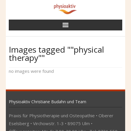
Skip
to
content
Images tagged ""physical
therapy""
no images were found
Physioaktiv Christiane Budahn und Team
Praxis für Physiotherapie und Osteopathie • Oberer
Eselsberg • Virchowstr. 1-3 • 89075 Ulm •