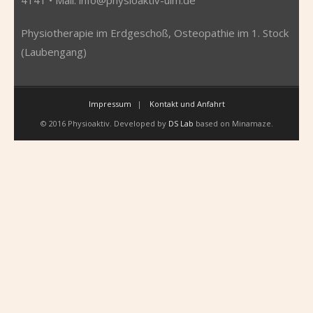
Physiotherapie im Erdgeschoß, Osteopathie im 1. Stock
(Laubengang)
Impressum
Kontakt und Anfahrt
© 2016 Physioaktiv. Developed by
DS Lab
based on Minamaze.