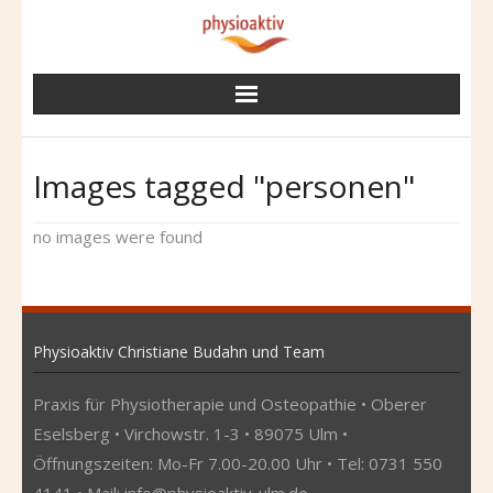
Skip
to
content
Images tagged "personen"
no images were found
Physioaktiv Christiane Budahn und Team
Praxis für Physiotherapie und Osteopathie • Oberer
Eselsberg • Virchowstr. 1-3 • 89075 Ulm •
Öffnungszeiten: Mo-Fr 7.00-20.00 Uhr • Tel: 0731 550
4141 • Mail:
info@physioaktiv-ulm.de