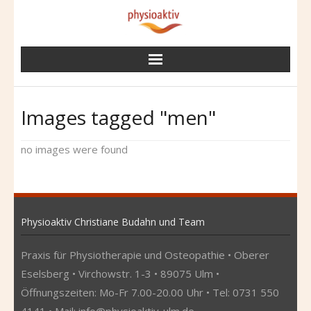
Skip
to
content
Images tagged "men"
no images were found
Physioaktiv Christiane Budahn und Team
Praxis für Physiotherapie und Osteopathie • Oberer
Eselsberg • Virchowstr. 1-3 • 89075 Ulm •
Öffnungszeiten: Mo-Fr 7.00-20.00 Uhr • Tel: 0731 550
4141 • Mail:
info@physioaktiv-ulm.de