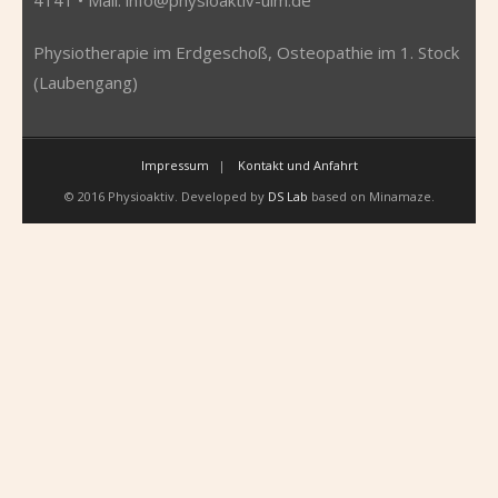
Physiotherapie im Erdgeschoß, Osteopathie im 1. Stock
(Laubengang)
Impressum
Kontakt und Anfahrt
© 2016 Physioaktiv. Developed by
DS Lab
based on Minamaze.