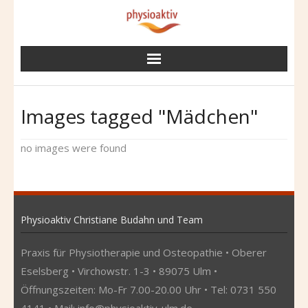
Skip
to
content
Images tagged "Mädchen"
no images were found
Physioaktiv Christiane Budahn und Team
Praxis für Physiotherapie und Osteopathie • Oberer
Eselsberg • Virchowstr. 1-3 • 89075 Ulm •
Öffnungszeiten: Mo-Fr 7.00-20.00 Uhr • Tel: 0731 550
4141 • Mail:
info@physioaktiv-ulm.de