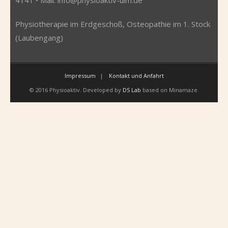
Physiotherapie im Erdgeschoß, Osteopathie im 1. Stock
(Laubengang)
Impressum
Kontakt und Anfahrt
© 2016 Physioaktiv. Developed by
DS Lab
based on Minamaze.