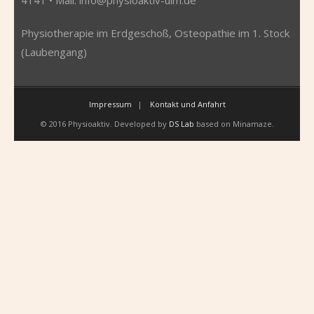
Physiotherapie im Erdgeschoß, Osteopathie im 1. Stock
(Laubengang)
Impressum
Kontakt und Anfahrt
© 2016 Physioaktiv. Developed by
DS Lab
based on Minamaze.