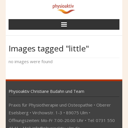
Skip
to
content
Images tagged "little"
no images were found
Physioaktiv Christiane Budahn und Team
Praxis für Physiotherapie und Osteopathie • Oberer
Eselsberg • Virchowstr. 1-3 • 89075 Ulm •
Öffnungszeiten: Mo-Fr 7.00-20.00 Uhr • Tel: 0731 550
4141 • Mail:
info@physioaktiv-ulm.de