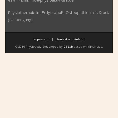
Physiotherapie im Erdgeschoß, Osteopathie im 1. Stock
(Laubengang)
Impressum
Kontakt und Anfahrt
© 2016 Physioaktiv. Developed by
DS Lab
based on Minamaze.