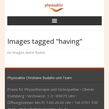
Skip
to
content
Images tagged "having"
no images were found
Physioaktiv Christiane Budahn und Team
Praxis für Physiotherapie und Osteopathie • Oberer
Eselsberg • Virchowstr. 1-3 • 89075 Ulm •
Öffnungszeiten: Mo-Fr 7.00-20.00 Uhr • Tel: 0731 550
4141 • Mail:
info@physioaktiv-ulm.de