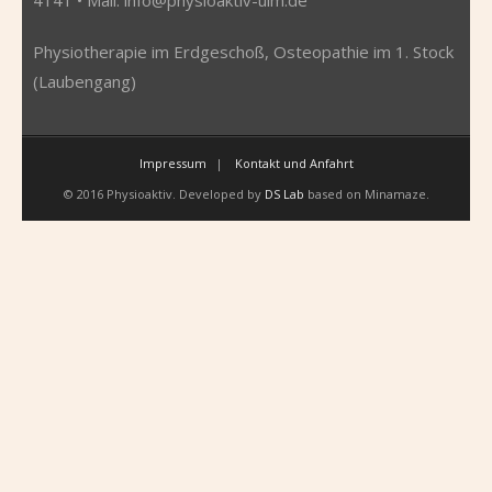
Physiotherapie im Erdgeschoß, Osteopathie im 1. Stock
(Laubengang)
Impressum
Kontakt und Anfahrt
© 2016 Physioaktiv. Developed by
DS Lab
based on Minamaze.