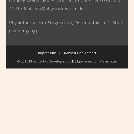
Öffnungszeiten: Mo-Fr 7.00-20.00 Uhr • Tel: 0731 550
4141 • Mail:
info@physioaktiv-ulm.de
Physiotherapie im Erdgeschoß, Osteopathie im 1. Stock
(Laubengang)
Impressum
Kontakt und Anfahrt
© 2016 Physioaktiv. Developed by
DS Lab
based on Minamaze.