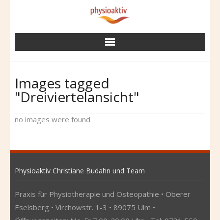
Skip
to
content
Images tagged
"Dreiviertelansicht"
no images were found
Physioaktiv Christiane Budahn und Team
Praxis für Physiotherapie und Osteopathie • Oberer
Eselsberg • Virchowstr. 1-3 • 89075 Ulm •