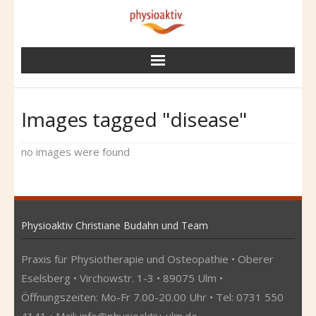
Skip
to
content
Images tagged "disease"
no images were found
Physioaktiv Christiane Budahn und Team
Praxis für Physiotherapie und Osteopathie • Oberer
Eselsberg • Virchowstr. 1-3 • 89075 Ulm •
Öffnungszeiten: Mo-Fr 7.00-20.00 Uhr • Tel: 0731 550
4141 • Mail:
info@physioaktiv-ulm.de