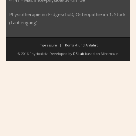
Physiotherapie im Erdgeschoß, Osteopathie im 1. Stock
(Laubengang)
Impressum
Kontakt und Anfahrt
© 2016 Physioaktiv. Developed by
DS Lab
based on Minamaze.