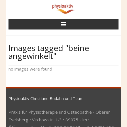
Skip
to
content
Images tagged "beine-
angewinkelt"
no images were found
Physioaktiv Christiane Budahn und Team
Praxis für Physiotherapie und Osteopathie • Oberer
Eselsberg • Virchowstr. 1-3 • 89075 Ulm •