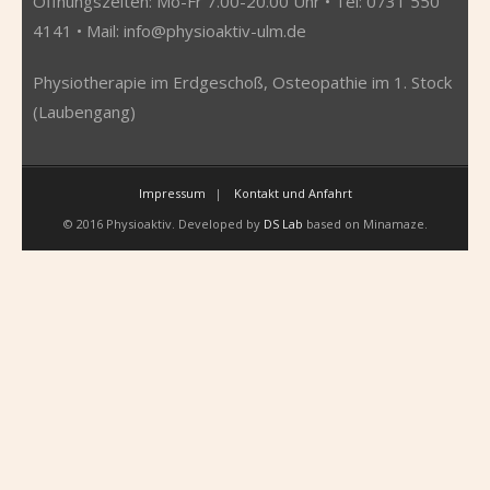
Öffnungszeiten: Mo-Fr 7.00-20.00 Uhr • Tel: 0731 550
4141 • Mail:
info@physioaktiv-ulm.de
Physiotherapie im Erdgeschoß, Osteopathie im 1. Stock
(Laubengang)
Impressum
Kontakt und Anfahrt
© 2016 Physioaktiv. Developed by
DS Lab
based on Minamaze.