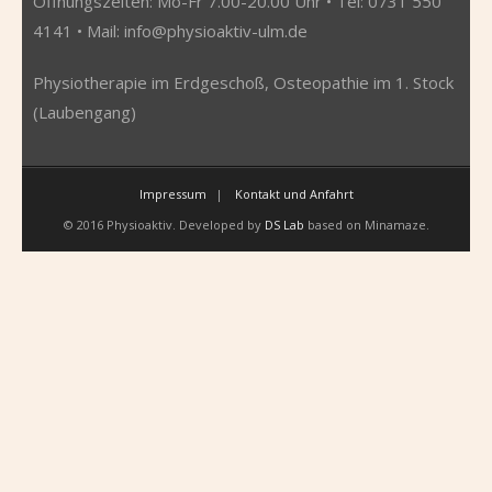
Öffnungszeiten: Mo-Fr 7.00-20.00 Uhr • Tel: 0731 550
4141 • Mail:
info@physioaktiv-ulm.de
Physiotherapie im Erdgeschoß, Osteopathie im 1. Stock
(Laubengang)
Impressum
Kontakt und Anfahrt
© 2016 Physioaktiv. Developed by
DS Lab
based on Minamaze.