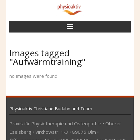
Skip
to
content
Images tagged
"Aufwärmtraining"
no images were found
Physioaktiv Christiane Budahn und Team
Praxis für Physiotherapie und Osteopathie • Oberer
Eselsberg • Virchowstr. 1-3 • 89075 Ulm •