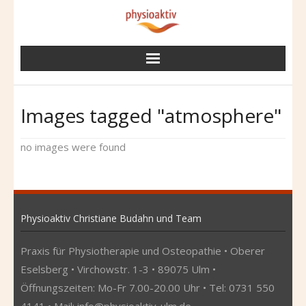
Skip
to
content
Images tagged "atmosphere"
no images were found
Physioaktiv Christiane Budahn und Team
Praxis für Physiotherapie und Osteopathie • Oberer
Eselsberg • Virchowstr. 1-3 • 89075 Ulm •
Öffnungszeiten: Mo-Fr 7.00-20.00 Uhr • Tel: 0731 550
4141 • Mail:
info@physioaktiv-ulm.de