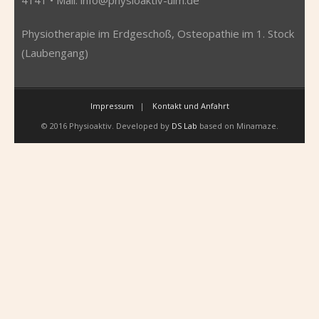
Physiotherapie im Erdgeschoß, Osteopathie im 1. Stock
(Laubengang)
Impressum
Kontakt und Anfahrt
© 2016 Physioaktiv. Developed by
DS Lab
based on Minamaze.