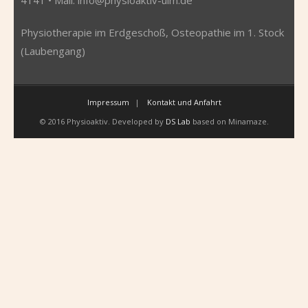
Physiotherapie im Erdgeschoß, Osteopathie im 1. Stock
(Laubengang)
Impressum
Kontakt und Anfahrt
© 2016 Physioaktiv. Developed by
DS Lab
based on Minamaze.