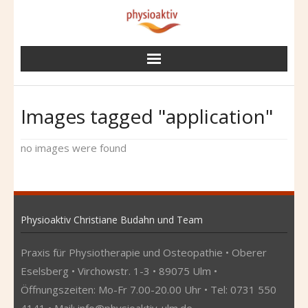
Skip
to
content
Images tagged "application"
no images were found
Physioaktiv Christiane Budahn und Team
Praxis für Physiotherapie und Osteopathie • Oberer
Eselsberg • Virchowstr. 1-3 • 89075 Ulm •
Öffnungszeiten: Mo-Fr 7.00-20.00 Uhr • Tel: 0731 550
4141 • Mail:
info@physioaktiv-ulm.de