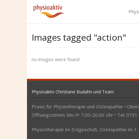
Skip
to
Phys
content
Images tagged "action"
no images were found
Physioaktiv Christiane Budahn und Team
Praxis für Physiotherapie und Osteopathie • Obere
Öffnungszeiten: Mo-Fr 7.00-20.00 Uhr • Tel: 0731
Physiotherapie im Erdgeschoß, Osteopathie im 1.