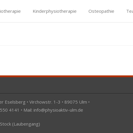
iotherapie
Kinderphysiotherapie
Osteopathie
Te
r Eselsberg • Virchowstr. 1-3 • 89075 Ulm •
 550 4141 • Mail:
info@physioaktiv-ulm.de
 Stock (Laubengang)